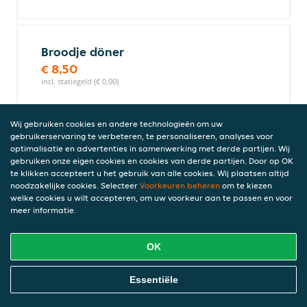
Broodje döner
€ 8,50
incl. statiegeld (€ 0,00)
Wij gebruiken cookies en andere technologieën om uw
Döner kip
gebruikerservaring te verbeteren, te personaliseren, analyses voor
optimalisatie en advertenties in samenwerking met derde partijen. Wij
gebruiken onze eigen cookies en cookies van derde partijen. Door op OK
te klikken accepteert u het gebruik van alle cookies. Wij plaatsen altijd
noodzakelijke cookies. Selecteer
Voorkeuren beheren
om te kiezen
Broodje kipdöner met kaas
welke cookies u wilt accepteren, om uw voorkeur aan te passen en voor
€ 9,50
meer informatie.
incl. statiegeld (€ 0,00)
OK
Lahmacun kipdöner
Online Eten Bestellen
Essentiële
€ 10,00