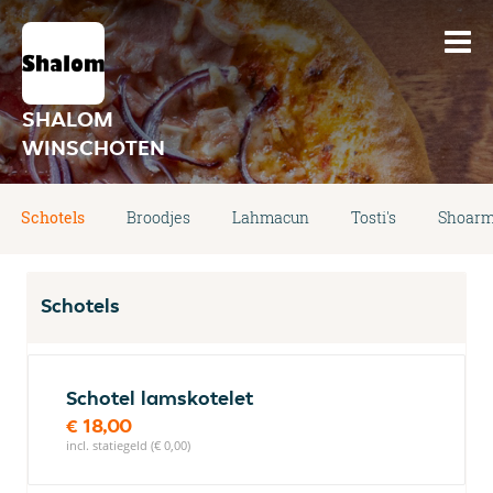
SHALOM
WINSCHOTEN
Schotels
Broodjes
Lahmacun
Tosti's
Shoarm
Schotels
Schotel lamskotelet
€ 18,00
incl. statiegeld (€ 0,00)