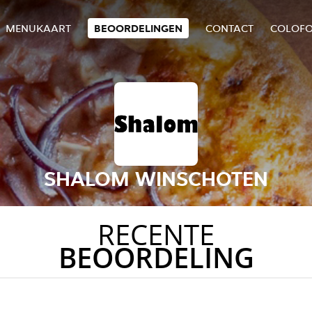
MENUKAART
BEOORDELINGEN
CONTACT
COLOF
SHALOM WINSCHOTEN
RECENTE
BEOORDELING