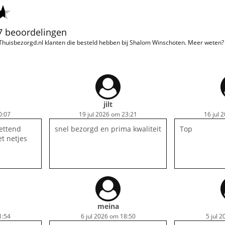
07 beoordelingen
 Thuisbezorgd.nl klanten die besteld hebben bij Shalom Winschoten. Meer weten
jilt
0:07
19 jul 2026 om 23:21
16 jul 
ettend
snel bezorgd en prima kwaliteit
Top
et netjes
meina
1:54
6 jul 2026 om 18:50
5 jul 