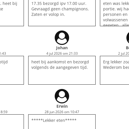
 heet bij
17.35 bezorgd ipv 17.00 uur.
eten was lekk
ke
Gevraagd geen champignons.
portie. wij h
Zaten er volop in.
personen en 
volwassenen 
gegeten.. al
alweer bijna
laat. hadden
besteld voor 
Johan
B
1:43
4 jul 2026 om 21:33
2 jul 
ptijd
heet bij aankomst en bezorgd
Erg lekker zoa
volgends de aangegeven tijd.
Wederom bed
Erwin
18:59
28 jun 2026 om 10:47
*****Lekker eten*****