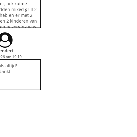
er, ook ruime
adden mixed grill 2
heb en er met 2
en 2 kinderen van
leen bezorging was
 30 minuten te
 al om 13.00 uur
16.45
endert
2026 om 19:19
ls altijd!
ankt!